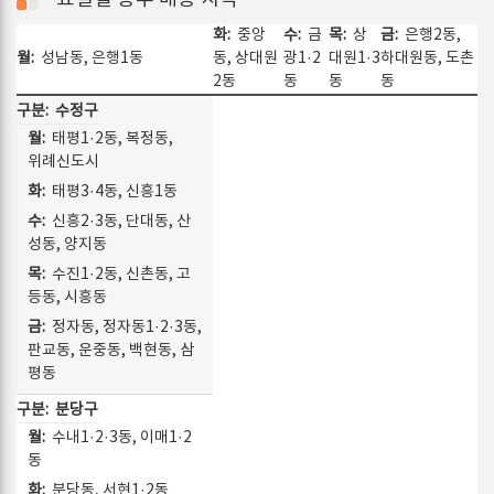
중앙
금
상
은행2동,
성남동, 은행1동
동, 상대원
광1·2
대원1·3
하대원동, 도촌
2동
동
동
동
수정구
태평1·2동, 복정동,
위례신도시
태평3·4동, 신흥1동
신흥2·3동, 단대동, 산
성동, 양지동
수진1·2동, 신촌동, 고
등동, 시흥동
정자동, 정자동1·2·3동,
판교동, 운중동, 백현동, 삼
평동
분당구
수내1·2·3동, 이매1·2
동
분당동, 서현1·2동