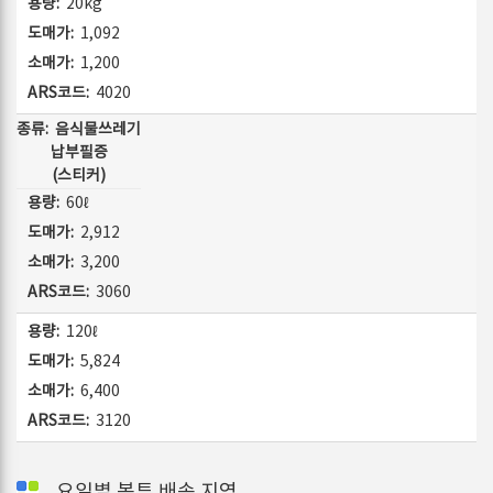
20kg
1,092
1,200
4020
음식물쓰레기
납부필증
(스티커)
60ℓ
2,912
3,200
3060
120ℓ
5,824
6,400
3120
요일별 봉투 배송 지역