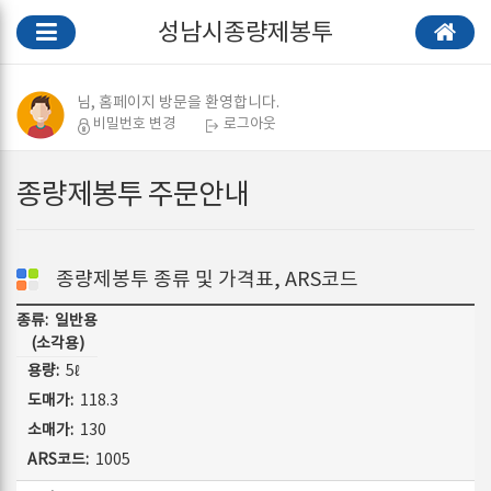
성남시종량제봉투
님, 홈페이지 방문을 환영합니다.
비밀번호 변경
로그아웃
종량제봉투 주문안내
종량제봉투 종류 및 가격표, ARS코드
일반용
(소각용)
5ℓ
118.3
130
1005